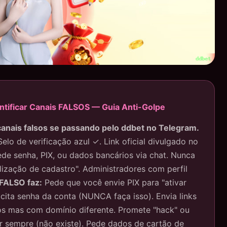
ntificar Canais FALSOS — Guia Anti-Golpe
nais falsos se passando pelo ddbet no Telegram.
elo de verificação azul ✓. Link oficial divulgado no
ede senha, PIX, ou dados bancários via chat. Nunca
alização de cadastro". Administradores com perfil
FALSO faz:
Pede que você envie PIX para "ativar
cita senha da conta (NUNCA faça isso). Envia links
os mas com domínio diferente. Promete "hack" ou
r sempre (não existe). Pede dados de cartão de