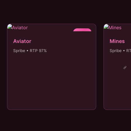
✈️ HOT
Aviator
Mines
Spribe • RTP 97%
Spribe • R