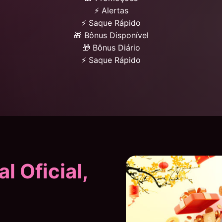
⚡ Alertas
⚡ Saque Rápido
🎁 Bônus Disponível
🎁 Bônus Diário
⚡ Saque Rápido
l Oficial,