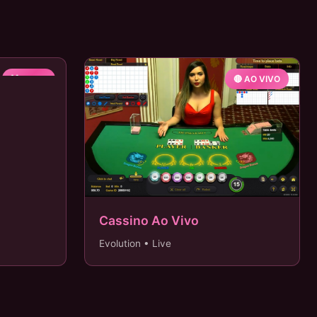
🐯 NOVO
🔴 AO VIVO
Cassino Ao Vivo
Evolution • Live