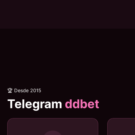
🏆 Desde 2015
Telegram
ddbet