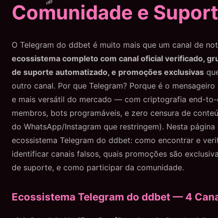
Comunidade e Suport
O Telegram do ddbet é muito mais que um canal de no
ecossistema completo com canal oficial verificado, g
de suporte automatizado, e promoções exclusivas
que
outro canal. Por que Telegram? Porque é o mensageiro 
e mais versátil do mercado — com criptografia end-to-
membros, bots programáveis, e zero censura de conteú
do WhatsApp/Instagram que restringem). Nesta página
ecossistema Telegram do ddbet: como encontrar e verifi
identificar canais falsos, quais promoções são exclusi
de suporte, e como participar da comunidade.
Ecossistema Telegram do ddbet — 4 Canai