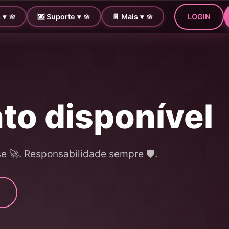
 ▾
🆘 Suporte ▾
📄 Mais ▾
LOGIN
to disponível
 🚀. Responsabilidade sempre 🛡️.