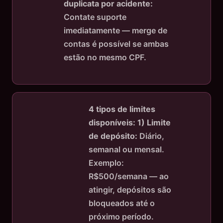
duplicata por acidente:
Contate suporte
imediatamente — merge de
contas é possível se ambas
estão no mesmo CPF.
4 tipos de limites
disponíveis:
1) Limite
de depósito:
Diário,
semanal ou mensal.
Exemplo:
R$500/semana — ao
atingir, depósitos são
bloqueados até o
próximo período.