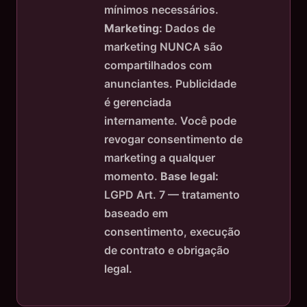
mínimos necessários.
Marketing:
Dados de
marketing NUNCA são
compartilhados com
anunciantes. Publicidade
é gerenciada
internamente. Você pode
revogar consentimento de
marketing a qualquer
momento.
Base legal:
LGPD Art. 7 — tratamento
baseado em
consentimento, execução
de contrato e obrigação
legal.