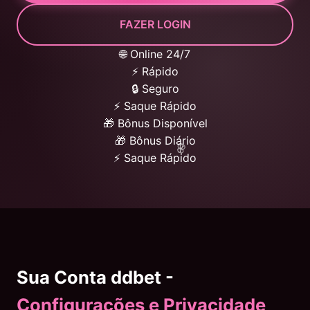
FAZER LOGIN
🌐 Online 24/7
⚡ Rápido
🔒 Seguro
⚡ Saque Rápido
🎁 Bônus Disponível
🎁 Bônus Diário
⚡ Saque Rápido
Sua Conta ddbet -
Configurações e Privacidade