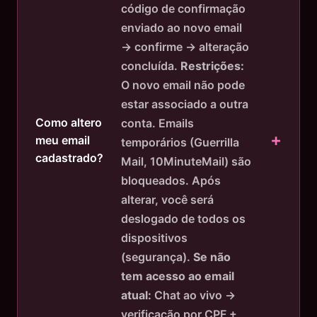
código de confirmação
enviado ao novo email
→ confirme → alteração
concluída.
Restrições:
O novo email não pode
estar associado a outra
Como altero
conta. Emails
meu email
temporários (Guerrilla
cadastrado?
Mail, 10MinuteMail) são
bloqueados. Após
alterar, você será
deslogado de todos os
dispositivos
(segurança).
Se não
tem acesso ao email
atual:
Chat ao vivo →
verificação por CPF +