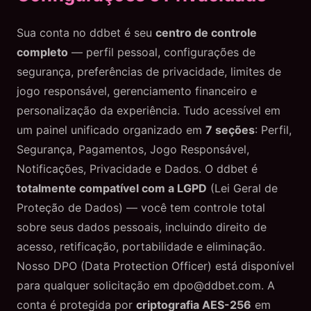
Sua conta no ddbet é seu
centro de controle
completo
— perfil pessoal, configurações de
segurança, preferências de privacidade, limites de
jogo responsável, gerenciamento financeiro e
personalização da experiência. Tudo acessível em
um painel unificado organizado em
7 seções
: Perfil,
Segurança, Pagamentos, Jogo Responsável,
Notificações, Privacidade e Dados. O ddbet é
totalmente compatível com a LGPD
(Lei Geral de
Proteção de Dados) — você tem controle total
sobre seus dados pessoais, incluindo direito de
acesso, retificação, portabilidade e eliminação.
Nosso DPO (Data Protection Officer) está disponível
para qualquer solicitação em
dpo@ddbet.com
. A
conta é protegida por
criptografia AES-256
em