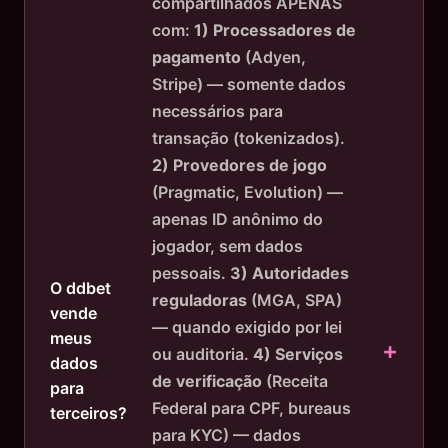
compartilhados APENAS
com:
1) Processadores de
pagamento
(Adyen,
Stripe) — somente dados
necessários para
transação (tokenizados).
2) Provedores de jogo
(Pragmatic, Evolution) —
apenas ID anônimo do
jogador, sem dados
pessoais.
3) Autoridades
O ddbet
reguladoras
(MGA, SPA)
vende
— quando exigido por lei
meus
ou auditoria.
4) Serviços
dados
de verificação
(Receita
para
Federal para CPF, bureaus
terceiros?
para KYC) — dados