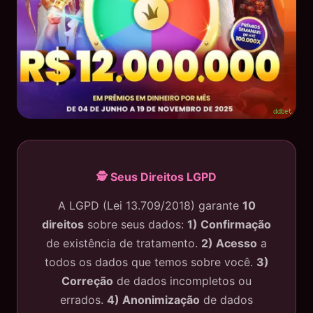
🕵️ Seus Direitos LGPD
A LGPD (Lei 13.709/2018) garante
10
direitos
sobre seus dados:
1) Confirmação
de existência de tratamento.
2) Acesso
a
todos os dados que temos sobre você.
3)
Correção
de dados incompletos ou
errados.
4) Anonimização
de dados