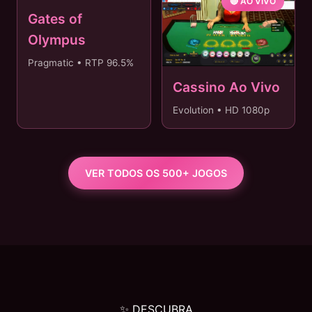
⚡ MEGA WIN
🔴 AO VIVO
Gates of
Olympus
Pragmatic • RTP 96.5%
Cassino Ao Vivo
Evolution • HD 1080p
VER TODOS OS 500+ JOGOS
✨ DESCUBRA