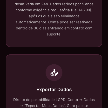
desativada em 24h. Dados retidos por 5 anos
conforme exigência regulatória (Lei 14.790),
após os quais são eliminados
automaticamente. Conta pode ser reativada
dentro de 30 dias entrando em contato com
suporte.
📥
Exportar Dados
Direito de portabilidade LGPD: Conta → Dados
→ "Exportar Meus Dados". Gera pacote