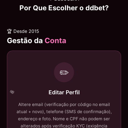
Por Que Escolher o
ddbet
?
🏆 Desde 2015
Gestão da
Conta
✏️
Editar Perfil
Altere email (verificação por código no email
atual + novo), telefone (SMS de confirmação),
endereço e foto. Nome e CPF não podem ser
alterados após verificação KYC (exigência