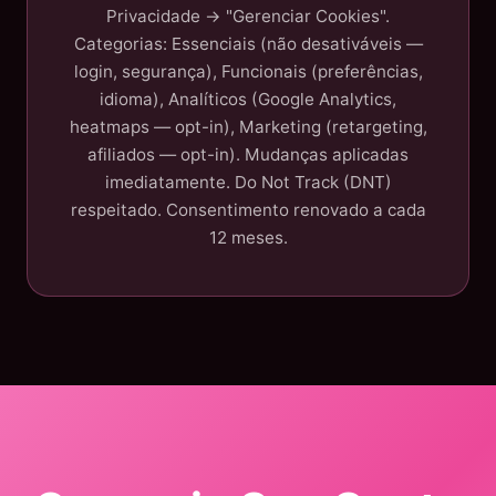
Privacidade → "Gerenciar Cookies".
Categorias: Essenciais (não desativáveis —
login, segurança), Funcionais (preferências,
idioma), Analíticos (Google Analytics,
heatmaps — opt-in), Marketing (retargeting,
afiliados — opt-in). Mudanças aplicadas
imediatamente. Do Not Track (DNT)
respeitado. Consentimento renovado a cada
12 meses.