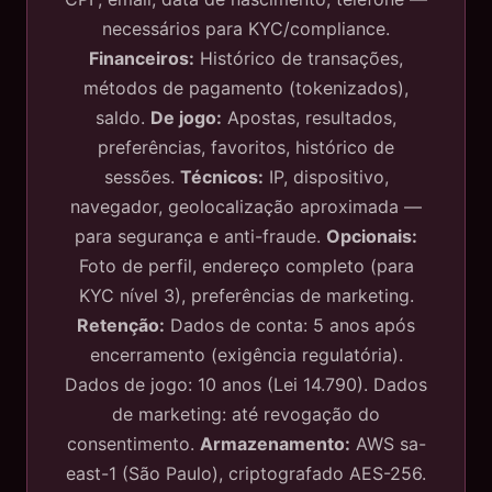
necessários para KYC/compliance.
Financeiros:
Histórico de transações,
métodos de pagamento (tokenizados),
saldo.
De jogo:
Apostas, resultados,
preferências, favoritos, histórico de
sessões.
Técnicos:
IP, dispositivo,
navegador, geolocalização aproximada —
para segurança e anti-fraude.
Opcionais:
Foto de perfil, endereço completo (para
KYC nível 3), preferências de marketing.
Retenção:
Dados de conta: 5 anos após
encerramento (exigência regulatória).
Dados de jogo: 10 anos (Lei 14.790). Dados
de marketing: até revogação do
consentimento.
Armazenamento:
AWS sa-
east-1 (São Paulo), criptografado AES-256.