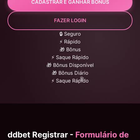
CADASTRAR E GANHAR BÔNUS
FAZER LOGIN
🔒 Seguro
⚡ Rápido
🎁 Bônus
⚡ Saque Rápido
🎁 Bônus Disponível
🎁 Bônus Diário
⚡ Saque Rápido
ddbet Registrar -
Formulário de