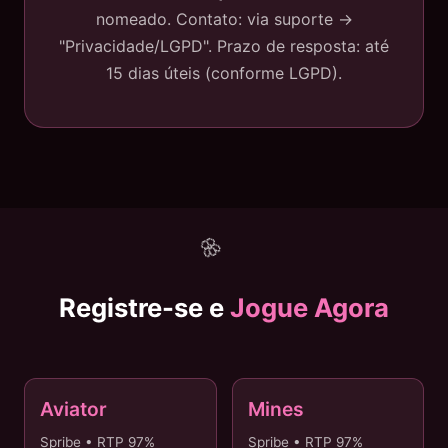
nomeado. Contato: via suporte →
"Privacidade/LGPD". Prazo de resposta: até
15 dias úteis (conforme LGPD).
Registre-se e
Jogue Agora
Aviator
Mines
✈️ BÔNUS 100%
💎 200 GIROS
Spribe • RTP 97%
Spribe • RTP 97%