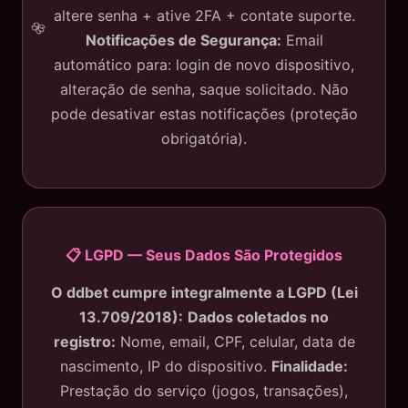
altere senha + ative 2FA + contate suporte.
Notificações de Segurança:
Email
automático para: login de novo dispositivo,
alteração de senha, saque solicitado. Não
pode desativar estas notificações (proteção
obrigatória).
📋 LGPD — Seus Dados São Protegidos
O ddbet cumpre integralmente a LGPD (Lei
13.709/2018):
Dados coletados no
registro:
Nome, email, CPF, celular, data de
nascimento, IP do dispositivo.
Finalidade:
Prestação do serviço (jogos, transações),