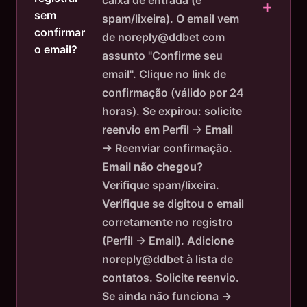
sem
spam/lixeira). O email vem
confirmar
de noreply@ddbet com
o email?
assunto "Confirme seu
email". Clique no link de
confirmação (válido por 24
horas). Se expirou: solicite
reenvio em Perfil → Email
→ Reenviar confirmação.
Email não chegou?
Verifique spam/lixeira.
Verifique se digitou o email
corretamente no registro
(Perfil → Email). Adicione
noreply@ddbet à lista de
contatos. Solicite reenvio.
Se ainda não funciona →