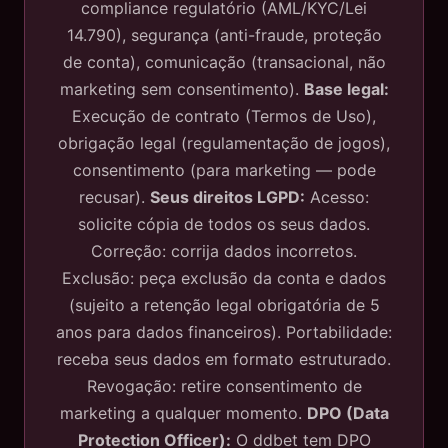
compliance regulatório (AML/KYC/Lei
14.790), segurança (anti-fraude, proteção
de conta), comunicação (transacional, não
marketing sem consentimento).
Base legal:
Execução de contrato (Termos de Uso),
obrigação legal (regulamentação de jogos),
consentimento (para marketing — pode
recusar).
Seus direitos LGPD:
Acesso:
solicite cópia de todos os seus dados.
Correção: corrija dados incorretos.
Exclusão: peça exclusão da conta e dados
(sujeito a retenção legal obrigatória de 5
anos para dados financeiros). Portabilidade:
receba seus dados em formato estruturado.
Revogação: retire consentimento de
marketing a qualquer momento.
DPO (Data
Protection Officer):
O ddbet tem DPO