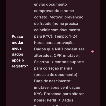
enviar documento
comprovando o nome
correto. Motivo: prevenção
de fraude (nome precisa
coincidir com documento
para KYC). Tempo: 1-24
Posso
mudar
horas para aprovação.
meus
Dados que NÃO podem ser
dados
alterados:
CPF: imutável.
após o
Se errou → contate suporte
registro?
para correção manual
(precisa de documento).
Data de nascimento:
imutável após verificação
KYC.
Processo para alterar
nome:
Perfil → Dados