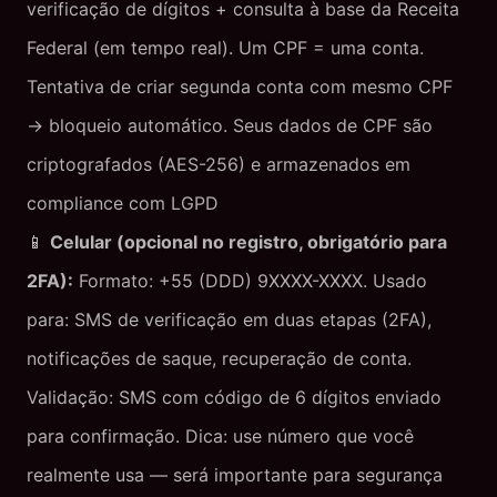
verificação de dígitos + consulta à base da Receita
Federal (em tempo real). Um CPF = uma conta.
Tentativa de criar segunda conta com mesmo CPF
→ bloqueio automático. Seus dados de CPF são
criptografados (AES-256) e armazenados em
compliance com LGPD
📱
Celular (opcional no registro, obrigatório para
2FA):
Formato: +55 (DDD) 9XXXX-XXXX. Usado
para: SMS de verificação em duas etapas (2FA),
notificações de saque, recuperação de conta.
Validação: SMS com código de 6 dígitos enviado
para confirmação. Dica: use número que você
realmente usa — será importante para segurança