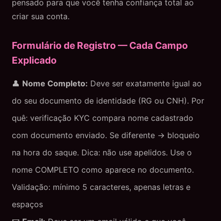
pensado para que você tenha confiança total ao
criar sua conta.
Formulário de Registro — Cada Campo
Explicado
👤
Nome Completo:
Deve ser exatamente igual ao
do seu documento de identidade (RG ou CNH). Por
quê: verificação KYC compara nome cadastrado
com documento enviado. Se diferente → bloqueio
na hora do saque. Dica: não use apelidos. Use o
nome COMPLETO como aparece no documento.
Validação: mínimo 5 caracteres, apenas letras e
espaços