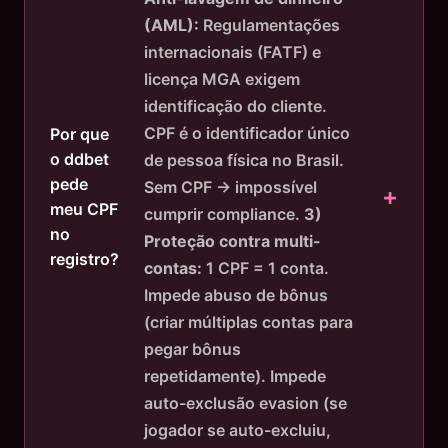
(AML):
Regulamentações
internacionais (FATF) e
licença MGA exigem
identificação do cliente.
CPF é o identificador único
Por que
o ddbet
de pessoa física no Brasil.
pede
Sem CPF → impossível
meu CPF
cumprir compliance.
3)
no
Proteção contra multi-
registro?
contas:
1 CPF = 1 conta.
Impede abuso de bônus
(criar múltiplas contas para
pegar bônus
repetidamente). Impede
auto-exclusão evasion (se
jogador se auto-excluiu,