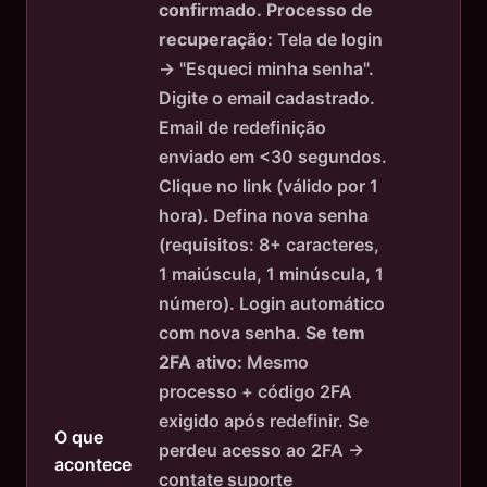
confirmado.
Processo de
recuperação:
Tela de login
→ "Esqueci minha senha".
Digite o email cadastrado.
Email de redefinição
enviado em <30 segundos.
Clique no link (válido por 1
hora). Defina nova senha
(requisitos: 8+ caracteres,
1 maiúscula, 1 minúscula, 1
número). Login automático
com nova senha.
Se tem
2FA ativo:
Mesmo
processo + código 2FA
exigido após redefinir. Se
O que
perdeu acesso ao 2FA →
acontece
contate suporte