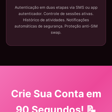
Autenticação em duas etapas via SMS ou app
autenticador. Controle de sessões ativas.
Histórico de atividades. Notificações
automáticas de segurança. Proteção anti-SIM
swap.
Crie Sua Conta em
90 Segundos! 📝